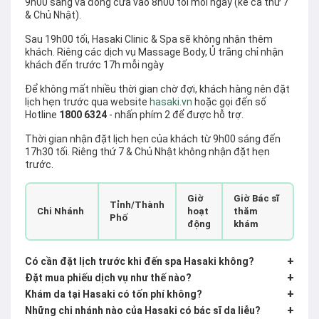
9h00 sáng và đóng cửa vào 8h00 tối mỗi ngày (kể cả thứ 7
& Chủ Nhật).
Sau 19h00 tối, Hasaki Clinic & Spa sẽ không nhận thêm
khách. Riêng các dịch vụ Massage Body, Ủ trắng chỉ nhận
khách đến trước 17h mỗi ngày
Để không mất nhiều thời gian chờ đợi, khách hàng nên đặt
lịch hẹn trước qua website
hasaki.vn
hoặc gọi đến số
Hotline
1800 6324
- nhấn phím 2 để được hỗ trợ.
Thời gian nhận đặt lịch hẹn của khách từ 9h00 sáng đến
17h30 tối. Riêng thứ 7 & Chủ Nhật không nhận đặt hẹn
trước.
Giờ
Giờ Bác sĩ
Tỉnh/Thành
Chi Nhánh
hoạt
thăm
Phố
động
khám
+
Có cần đặt lịch trước khi đến spa Hasaki không?
+
Đặt mua phiếu dịch vụ như thế nào?
+
Khám da tại Hasaki có tốn phí không?
+
Những chi nhánh nào của Hasaki có bác sĩ da liễu?