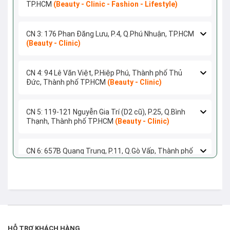
TP.HCM
(Beauty - Clinic - Fashion - Lifestyle)
CN 3: 176 Phan Đăng Lưu, P.4, Q.Phú Nhuận, TP.HCM
(Beauty - Clinic)
CN 4: 94 Lê Văn Việt, P.Hiệp Phú, Thành phố Thủ
Đức, Thành phố TP.HCM
(Beauty - Clinic)
CN 5: 119-121 Nguyễn Gia Trí (D2 cũ), P.25, Q.Bình
Thạnh, Thành phố TP.HCM
(Beauty - Clinic)
CN 6: 657B Quang Trung, P.11, Q.Gò Vấp, Thành phố
TP.HCM
(Beauty - Clinic)
CN 7: 468A Nguyễn Thị Thập, P.Tân Quy, Q.7, Thành
phố TP.HCM
(Beauty - Clinic)
HỖ TRỢ KHÁCH HÀNG
CN 8: 447 Phan Văn Trị, P.5, Q.Gò Vấp, Thành phố