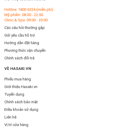
TP.HCM
(Beauty)
Hotline: 1800 6324 (miễn phí)
Mỹ phẩm: 08:00 - 22:00
Clinic & Spa: 09:00 - 20:00
CN 9: 6M-6M1 Nguyễn Ảnh Thủ, P.Trung Mỹ Tây,
Q.12, Thành phố TP.HCM
(Beauty - Clinic)
Các câu hỏi thường gặp
Gửi yêu cầu hỗ trợ
Hướng dẫn đặt hàng
CN 10: 304 Lê Văn Quới, P.Bình Hưng Hoà A, Q.Bình
Tân, Thành phố TP.HCM
(Beauty)
Phương thức vận chuyển
Chính sách đổi trả
CN 11: 104A Lê Trọng Tấn, P.Tây Thạnh, Q.Tân Phú,
VỀ HASAKI.VN
Thành phố TP.HCM
(Beauty)
Phiếu mua hàng
Giới thiệu Hasaki.vn
CN 13: 81 Hồ Tùng Mậu, P.Bến Nghé, Q.1, Thành phố
TP.HCM
(Beauty - Fashion - Lifestyle)
Tuyển dụng
Chính sách bảo mật
Điều khoản sử dụng
CN 15: 15 Võ Văn Ngân, P.Linh Chiểu, Thành phố Thủ
Đức, Thành phố TP.HCM
(Beauty)
Liên hệ
Vị trí cửa hàng